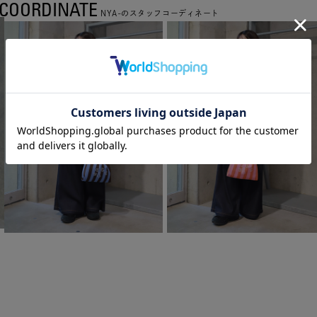
COORDINATE
NYA-のスタッフコーディネート