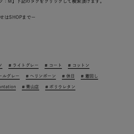
ツ：M】下記のタグをクリックして検索頂けます。
せはSHOPまでー
ツ
ライトグレー
コート
コットン
ールグレー
ヘリンボーン
休日
着回し
antation
青山店
ポリウレタン