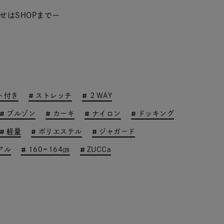
せはSHOPまでー
ト付き
ストレッチ
２WAY
ブルゾン
カーキ
ナイロン
ドッキング
軽量
ポリエステル
ジャガード
アル
160~164㎝
ZUCCa