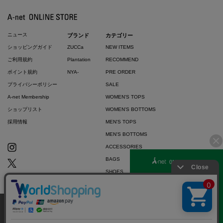
ニュース
ブランド
カテゴリー
ショッピングガイド
ZUCCa
NEW ITEMS
ご利用規約
Plantation
RECOMMEND
ポイント規約
NYA-
PRE ORDER
プライバシーポリシー
SALE
A-net Membership
WOMEN'S TOPS
ショップリスト
WOMEN'S BOTTOMS
採用情報
MEN'S TOPS
MEN'S BOTTOMS
ACCESSORIES
BAGS
SHOES
ZUCCa LOGO
BASIC
当サイトではお客様のウェブサイト体験を
より向上させる為にCookieを使用しており
© 2007-2026 A-net Inc.
同意
ます。詳細は
プライバシーポリシー
をご確