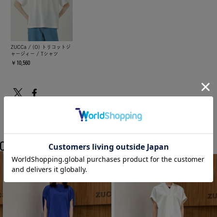
ZUCCa / (O) トリコットジ
ャージィー / Tシャツ
￥10,560
COORDINATE
ZUCCaのスタッフコーディネート