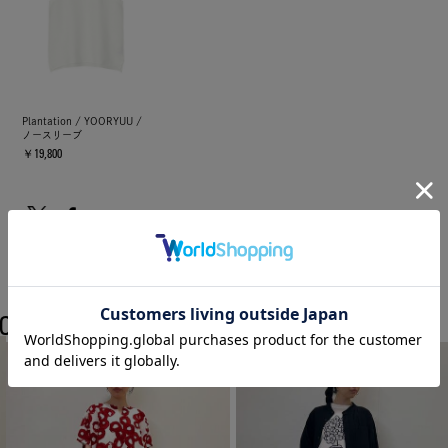
Plantation / YOORYUU /
ノースリーブ
￥19,800
COORDINATE
Plantationのスタッフコーディネート