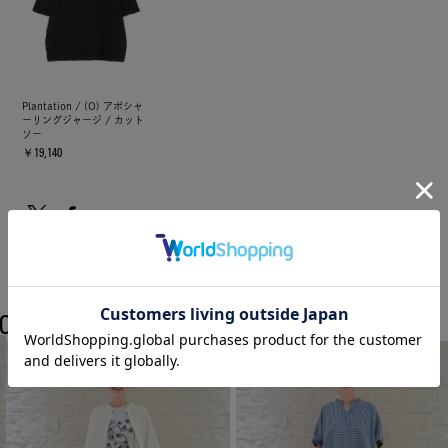
Plantation / (O) アポシャ
ーリングジャージ / カット
ソー
￥19,140
COORDINATE
Plantationのスタッフコーディネート