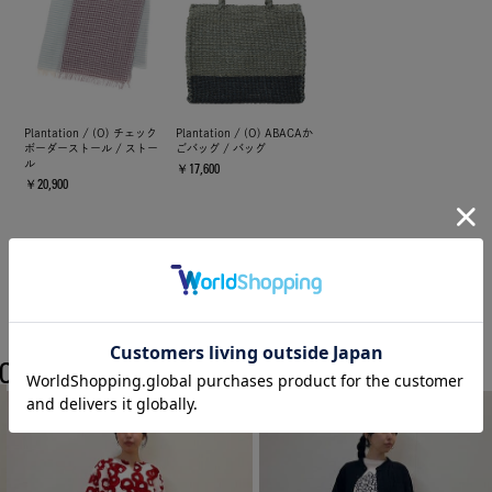
Plantation / (O) チェック
Plantation / (O) ABACAか
ボーダーストール / ストー
ごバッグ / バッグ
ル
￥17,600
￥20,900
COORDINATE
Plantationのスタッフコーディネート