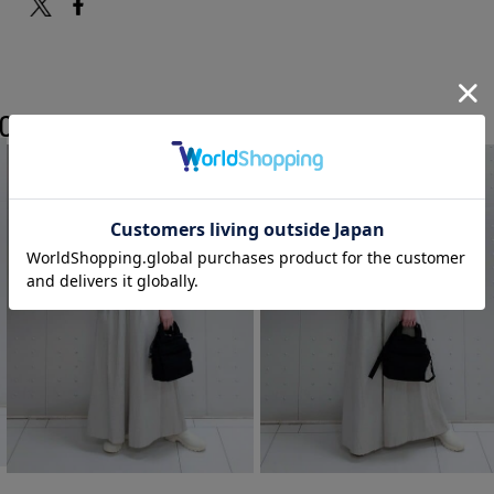
COORDINATE
Plantationのスタッフコーディネート