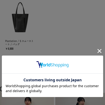
Plantation / S スムースト
ート / バッグ
￥8,800
COORDINATE
Plantationのスタッフコーディネート