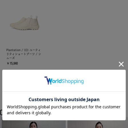
Plantation / (O) ユーティ
リティショートブーツ / シ
ューズ
￥15,840
COORDINATE
Plantationのスタッフコーディネート