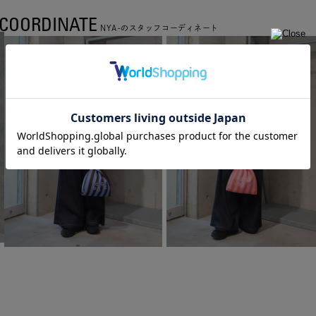
COORDINATE
NYA-のスタッフコーディネート