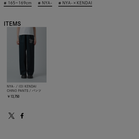
165~169cm
NYA-
NYA-×KENDAI
ITEMS
NYA- / (O) KENDAI
CHINO PANTS / パンツ
￥13,750