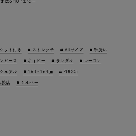
せはSHOPまでー
ケット付き
ストレッチ
A4サイズ
手洗い
ンピース
ネイビー
サンダル
レーヨン
ジュアル
160~164㎝
ZUCCa
池袋店
シルバー