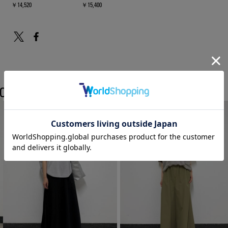
￥14,520
￥15,400
COORDINATE
ZUCCaのスタッフコーディネート