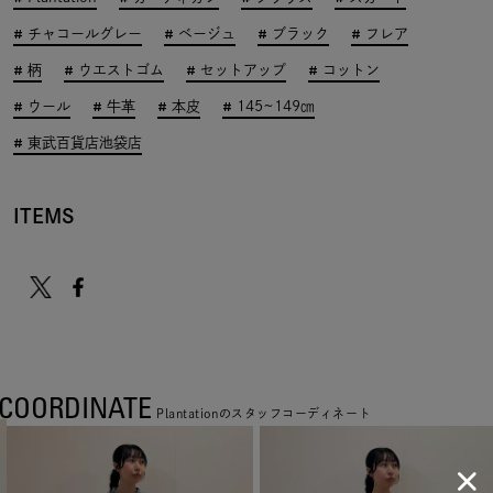
チャコールグレー
ベージュ
ブラック
フレア
柄
ウエストゴム
セットアップ
コットン
ウール
牛革
本皮
145~149㎝
東武百貨店池袋店
ITEMS
COORDINATE
Plantationのスタッフコーディネート