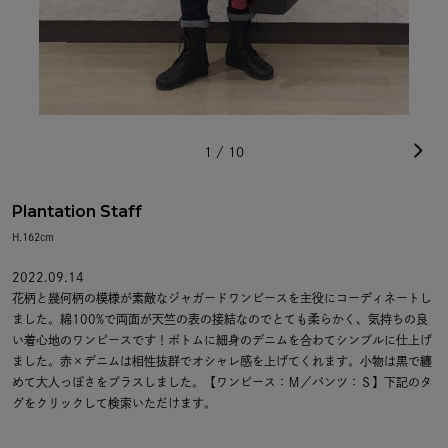
1
/
10
Plantation Staff
H.162cm
2022.09.14
花柄と幾何柄の模様が素敵なジャガードワンピースを主役にコーディネートし
ました。綿100%で両面が天竺の表の接結なのでとても柔らかく、気持ちの良
い着心地のワンピースです！ボトムに細身のデニムを合わてシンプルに仕上げ
ました。赤×デニムは相性抜群でオシャレ感を上げてくれます。小物は黒で纏
めて大人っぽさをプラスしました。【ワンピース：Ｍ／パンツ：Ｓ】下記のタ
グをクリックして検索いただけます。