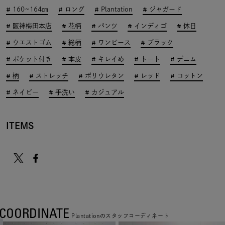
160~164㎝
ロング
Plantation
ジャガード
阪神梅田本店
花柄
パンツ
インディゴ
休日
ウエストゴム
総柄
ワンピース
ブラック
ポケット付き
本皮
キレイめ
トート
デニム
柄
ストレッチ
ポリウレタン
レッド
コットン
ネイビー
手洗い
カジュアル
ITEMS
COORDINATE
Plantationのスタッフコーディネート