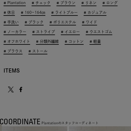
Plantation
チェック
ブラウン
リネン
ロング
休日
160~164㎝
ライトブルー
カジュアル
手洗い
ブラック
ポリエステル
ワイド
ノーカラー
ストライプ
イエロー
ウエストゴム
オフホワイト
分類外繊維
コットン
軽量
ブラウス
ストール
ITEMS
COORDINATE
Plantationのスタッフコーディネート