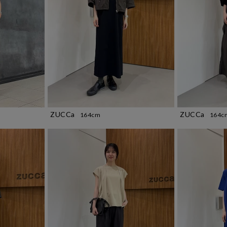
ZUCCa
ZUCCa
164cm
164c