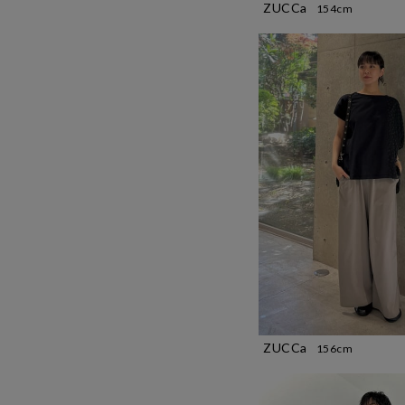
ZUCCa
154cm
ZUCCa
156cm