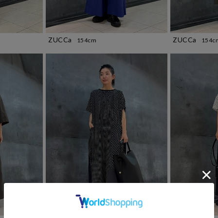
ZUCCa
ZUCCa
154cm
154c