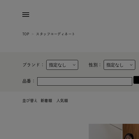
TOP
>
スタッフコーディネート
ブランド：
性別：
品番：
並び替え
新着順
人気順