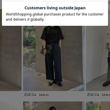
ZUCCa
ZUCCa
154cm
154c
ZUCCa
ZUCCa
166cm
164c