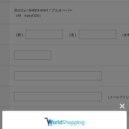
ZUCCa / SHEER KNIT / プルオーバー
（M navy(13)）
［姓］
［名］
（全
（メールアドレ