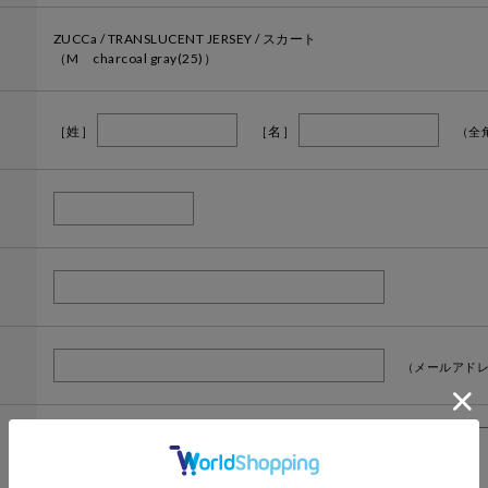
ZUCCa / TRANSLUCENT JERSEY / スカート
（M charcoal gray(25)）
［姓］
［名］
（全
（メールアドレ