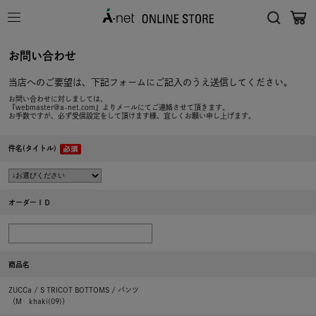
お問い合わせ
当店へのご要望は、下記フォームにご記入のうえ送信してください。
お問い合わせに対しましては、
『webmaster@a-net.com』よりメールにてご連絡させて頂きます。
お手数ですが、必ず受信設定をして頂けます様、宜しくお願い申し上げます。
件名(タイトル)
オーダーＩＤ
商品名
ZUCCa / S TRICOT BOTTOMS / パンツ
（M khaki(09)）