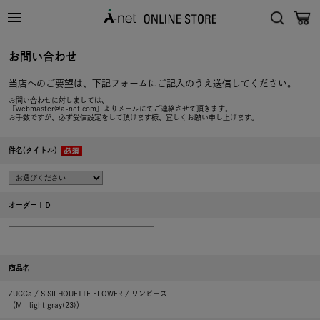
お問い合わせ
当店へのご要望は、下記フォームにご記入のうえ送信してください。
お問い合わせに対しましては、
『webmaster@a-net.com』よりメールにてご連絡させて頂きます。
お手数ですが、必ず受信設定をして頂けます様、宜しくお願い申し上げます。
件名(タイトル)
オーダーＩＤ
商品名
ZUCCa / S SILHOUETTE FLOWER / ワンピース
（M light gray(23)）