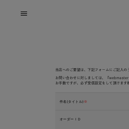
当店へのご要望は、下記フォームにご記入の
お問い合わせに対しましては、『webmaste
お手数ですが、必ず受信設定をして頂けます
件名(タイトル)
※
オーダーＩＤ