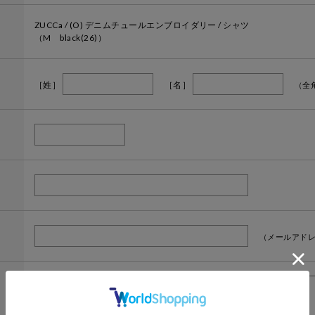
ZUCCa / (O) デニムチュールエンブロイダリー / シャツ
（M black(26)）
［姓］
［名］
（全
（メールアドレ