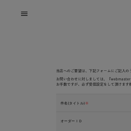
当店へのご要望は、下記フォームにご記入の
お問い合わせに対しましては、『webmaste
お手数ですが、必ず受信設定をして頂けます
件名(タイトル)
※
オーダーＩＤ