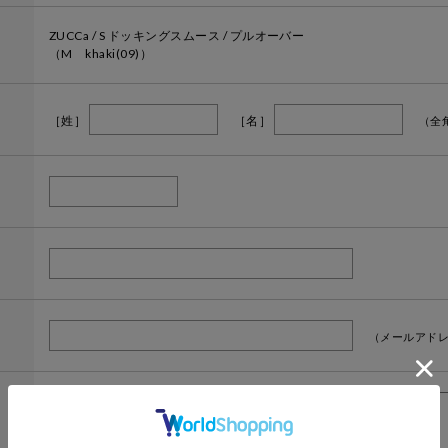
ZUCCa / S ドッキングスムース / プルオーバー
（M khaki(09)）
［姓］
［名］
（全
（メールアドレ