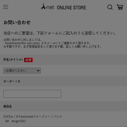
お問い合わせ
当店へのご要望は、下記フォームにご記入のうえ送信してください。
お問い合わせに対しましては、
『webmaster@a-net.com』よりメールにてご連絡させて頂きます。
お手数ですが、必ず受信設定をして頂けます様、宜しくお願い申し上げます。
件名(タイトル)
オーダーＩＤ
商品名
ZUCCa / S Functionalジャージィー / パンツ
（M beige(03)）