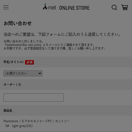
お問い合わせ
当店へのご要望は、下記フォームにご記入のうえ送信してください。
お問い合わせに対しましては、
『webmaster@a-net.com』よりメールにてご連絡させて頂きます。
お手数ですが、必ず受信設定をして頂けます様、宜しくお願い申し上げます。
件名(タイトル)
オーダーＩＤ
商品名
Plantation / S アネモネジャージPT / カットソー
（M light gray(23)）