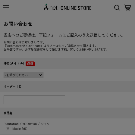
お問い合わせ
当店へのご要望は、下記フォームにご記入のうえ送信してください。
お問い合わせに対しましては、
『webmaster@a-net.com』よりメールにてご連絡させて頂きます。
お手数ですが、必ず受信設定をして頂けます様、宜しくお願い申し上げます。
件名(タイトル)
オーダーＩＤ
商品名
Plantation / YOORYUU / シャツ
（M black(26)）