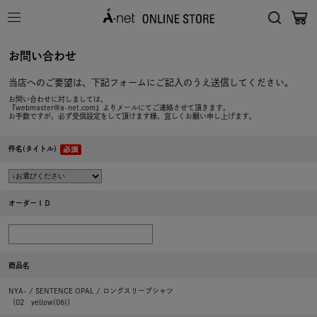
お問い合わせ
当店へのご要望は、下記フォームにご記入のうえ送信してください。
お問い合わせに対しましては、
『webmaster@a-net.com』よりメールにてご連絡させて頂きます。
お手数ですが、必ず受信設定をして頂けます様、宜しくお願い申し上げます。
件名(タイトル)
オーダーＩＤ
商品名
NYA- / SENTENCE OPAL / ロングスリーブシャツ
（02 yellow(06)）