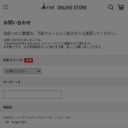
お問い合わせ
当店へのご要望は、下記フォームにご記入のうえ送信してください。
お問い合わせに対しましては、
『webmaster@a-net.com』よりメールにてご連絡させて頂きます。
お手数ですが、必ず受信設定をして頂けます様、宜しくお願い申し上げます。
件名(タイトル)
オーダーＩＤ
商品名
ZUCCa / メンズ ベルテッドスニーカー / スニーカー
（M beige(03)）