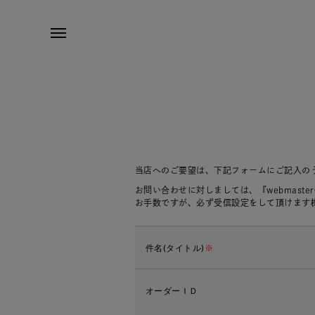
当店へのご要望は、下記フォームにご記入の
お問い合わせに対しましては、『webmaste
お手数ですが、必ず受信設定をして頂けます
件名(タイトル)
※
オーダーＩＤ