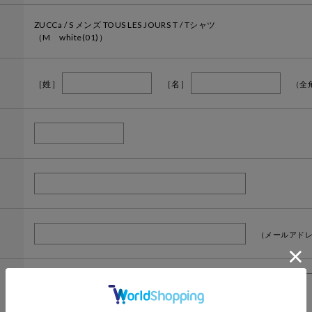
ZUCCa / S メンズ TOUS LES JOURS T / Tシャツ
（M white(01)）
［姓］
［名］
（全
（メールアドレ