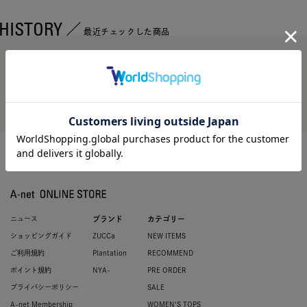
HISTORY
最近チェックした商品
最近見た商品がありません。
ニュース
ブランド
カテゴリー
ショッピングガイド
ZUCCa
NEW ITEMS
ご利用規約
Plantation
RECOMMEND
ポイント規約
NYA-
PRE ORDER
プライバシーポリシー
SALE
A-net Membership
WOMEN'S TOPS