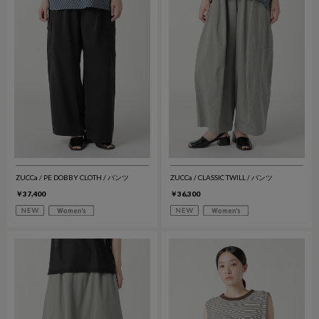
ZUCCa / PE DOBBY CLOTH / パンツ
ZUCCa / CLASSIC TWILL / パンツ
￥37,400
￥36,300