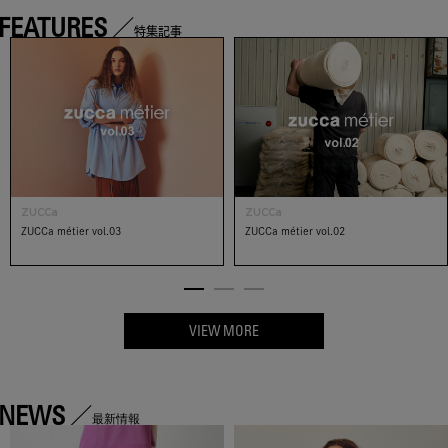
FEATURES
特集記事
ZUCCa
ZUCCa
ZUCCa métier vol.03
ZUCCa métier vol.02
VIEW MORE
NEWS
最新情報