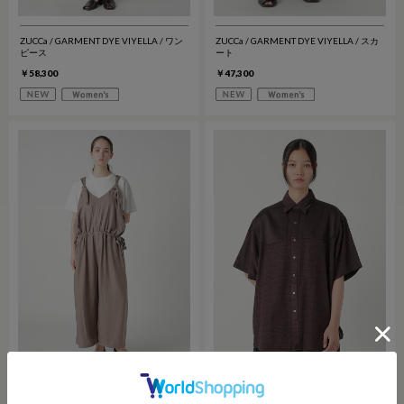
ZUCCa / GARMENT DYE VIYELLA / ワン
ZUCCa / GARMENT DYE VIYELLA / スカ
ピース
ート
￥58,300
￥47,300
ZUCCa / GARMENT DYE VIYELLA / サロ
ZUCCa / GARMENT DYE Z / シャツ