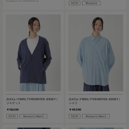
ZUCCa / FIBRIL TYPEWRITER JERSEY /
ZUCCa / FIBRIL TYPEWRITER JERSEY /
ジャケット
シャツ
￥58,300
￥49,500