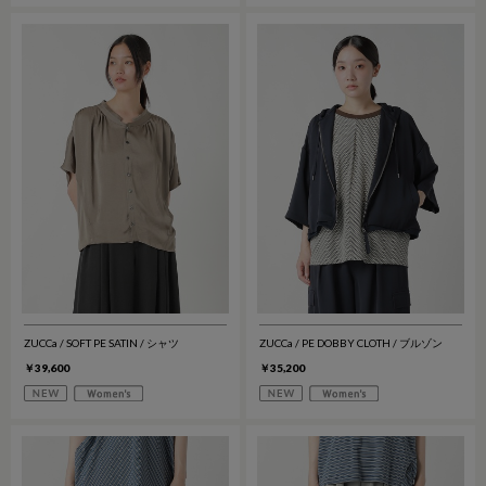
ZUCCa / SOFT PE SATIN / シャツ
ZUCCa / PE DOBBY CLOTH / ブルゾン
￥39,600
￥35,200