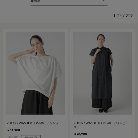
1-24 / 219
ZUCCa / WASHED COMPACT / シャツ
ZUCCa / WASHED COMPACT / ワンピー
ス
￥31,900
￥46,200