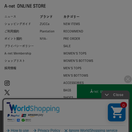
ニュース
ブランド
カテゴリー
ショッピングガイド
ZUCCa
NEW ITEMS
ご利用規約
Plantation
RECOMMEND
ポイント規約
NYA-
PRE ORDER
プライバシーポリシー
SALE
A-net Membership
WOMEN'S TOPS
ショップリスト
WOMEN'S BOTTOMS
採用情報
MEN'S TOPS
MEN'S BOTTOMS
ACCESSORIES
BAGS
SHOES
ZUCCa LOGO
BASIC
当サイトではお客様のウェブサイト体験を
より向上させる為にCookieを使用しており
© 2007-2026 A-net Inc.
同意
ます。詳細は
プライバシーポリシー
をご確