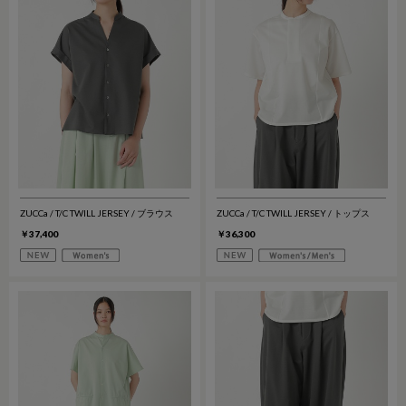
ZUCCa / T/C TWILL JERSEY / ブラウス
ZUCCa / T/C TWILL JERSEY / トップス
￥37,400
￥36,300