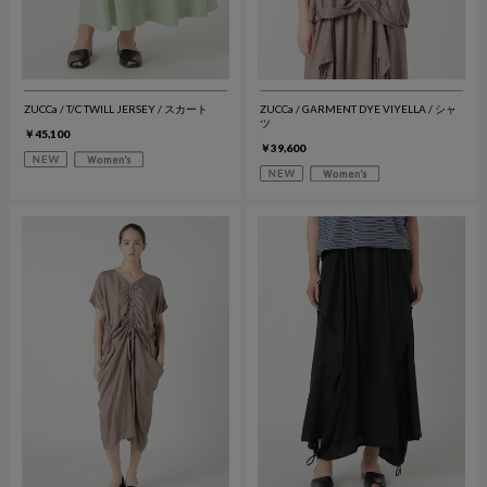
ZUCCa / T/C TWILL JERSEY / スカート
ZUCCa / GARMENT DYE VIYELLA / シャ
ツ
￥45,100
￥39,600