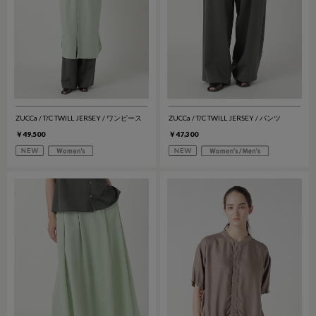
ZUCCa / T/C TWILL JERSEY / ワンピース
ZUCCa / T/C TWILL JERSEY / パンツ
￥49,500
￥47,300