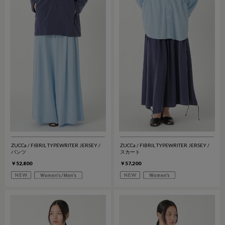
ZUCCa / FIBRIL TYPEWRITER JERSEY /
ZUCCa / FIBRIL TYPEWRITER JERSEY /
パンツ
スカート
￥52,800
￥57,200