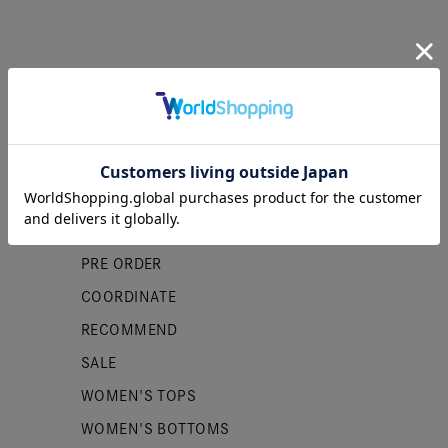
カテゴリー
NEW ITEMS
PRE ORDER
COORDINATE
RECOMMEND
SALE
WOMEN'S TOPS
WOMEN'S BOTTOMS