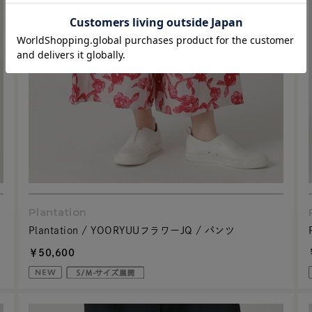
Plantation
Plantation / YOORYUUフラワーJQ / パンツ
￥50,600