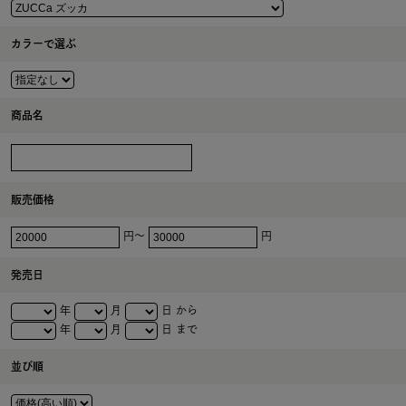
カラーで選ぶ
商品名
販売価格
円～
円
発売日
年
月
日 から
年
月
日 まで
並び順