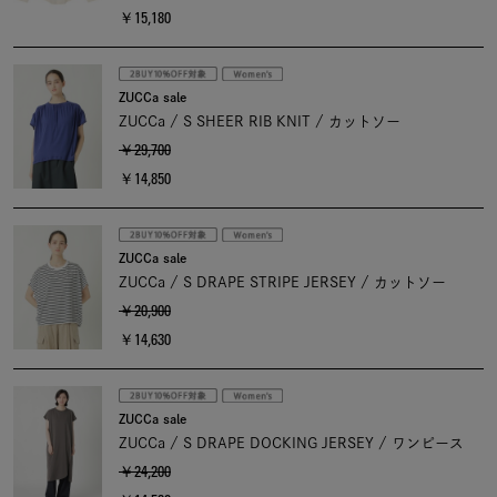
￥15,180
ZUCCa sale
ZUCCa / S SHEER RIB KNIT / カットソー
￥29,700
￥14,850
ZUCCa sale
ZUCCa / S DRAPE STRIPE JERSEY / カットソー
￥20,900
￥14,630
ZUCCa sale
ZUCCa / S DRAPE DOCKING JERSEY / ワンピース
￥24,200