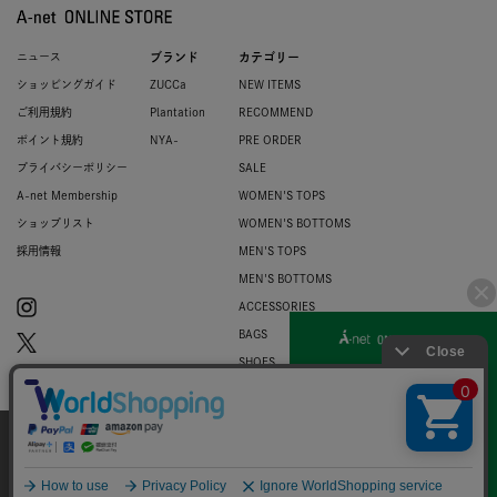
ニュース
ブランド
カテゴリー
ショッピングガイド
ZUCCa
NEW ITEMS
ご利用規約
Plantation
RECOMMEND
ポイント規約
NYA-
PRE ORDER
プライバシーポリシー
SALE
A-net Membership
WOMEN'S TOPS
ショップリスト
WOMEN'S BOTTOMS
採用情報
MEN'S TOPS
MEN'S BOTTOMS
ACCESSORIES
BAGS
SHOES
ZUCCa LOGO
BASIC
当サイトではお客様のウェブサイト体験を
より向上させる為にCookieを使用しており
© 2007-2026 A-net Inc.
同意
ます。詳細は
プライバシーポリシー
をご確
認ください。