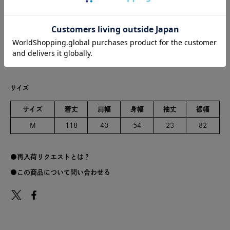
日本製
※商品のカラーは、商品単体の画像をご参照ください。
綿100%
サイズ
サイズ
着丈
肩幅
身幅
袖丈
裾幅
M
118
40
54
23
82
再入荷リクエストとは？
この商品について問い合わせる