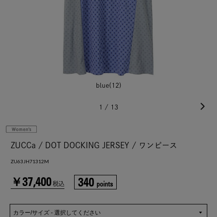
blue(12)
1
/
13
ZUCCa / DOT DOCKING JERSEY / ワンピース
ZU63JH71312M
￥37,400
340
points
税込