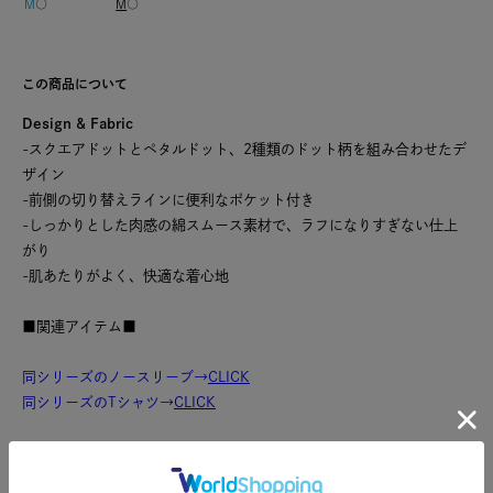
M
○
M
○
この商品について
Design & Fabric
-スクエアドットとペタルドット、2種類のドット柄を組み合わせたデ
ザイン
-前側の切り替えラインに便利なポケット付き
-しっかりとした肉感の綿スムース素材で、ラフになりすぎない仕上
がり
-肌あたりがよく、快適な着心地
■関連アイテム■
同シリーズのノースリーブ→
CLICK
同シリーズのTシャツ→
CLICK
こちらの商品は、ご家庭で手洗い可能です。