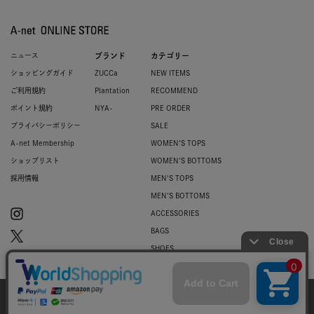
ニュース
ブランド
カテゴリー
ショッピングガイド
ZUCCa
NEW ITEMS
ご利用規約
Plantation
RECOMMEND
ポイント規約
NYA-
PRE ORDER
プライバシーポリシー
SALE
A-net Membership
WOMEN'S TOPS
ショップリスト
WOMEN'S BOTTOMS
採用情報
MEN'S TOPS
MEN'S BOTTOMS
ACCESSORIES
BAGS
SHOES
ZUCCa LOGO
BASIC
当サイトではお客様のウェブサイト体験を
より向上させる為にCookieを使用しており
© 2007-2026 A-net Inc.
同意