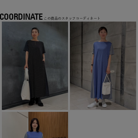
COORDINATE
この商品のスタッフコーディネート