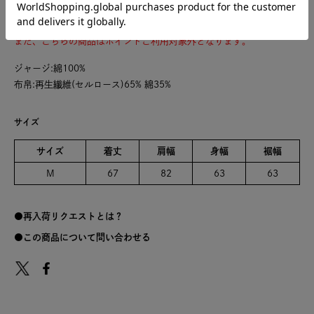
こちらの商品は、交換・キャンセル・返品を承っておりません。
あらかじめご了承の上、ご注文くださいますようお願いいたします。
また、こちらの商品はポイントご利用対象外となります。
ジャージ:綿100%
布帛:再生繊維(セルロース)65% 綿35%
サイズ
サイズ
着丈
肩幅
身幅
裾幅
M
67
82
63
63
再入荷リクエストとは？
この商品について問い合わせる