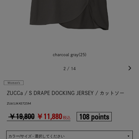
charcoal gray(25)
2
/
14
ZUCCa / S DRAPE DOCKING JERSEY / カットソー
ZU61JK43725M
￥19,800
￥11,880
108 points
税込