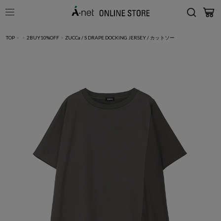
TOP
>
>
2BUY10%OFF
>
ZUCCa / S DRAPE DOCKING JERSEY / カットソー