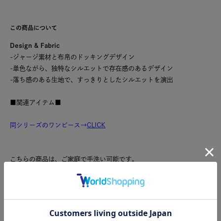
この商品について
Design & Fabric
-ジャージ素材と布帛のドッキングデザイン
-単色ながら、独特なシルエットで存在感のあるデザイン
-落ち感のある生地で、すっきりとしたシルエットを演出
■関連アイテム■
同シリーズのワンピース→
CLICK
こちらの商品は、ご家庭で手洗い可能です。
日本製
※商品のカラーは、商品単体の画像をご参照ください。