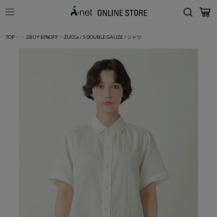
TOP
>
>
2BUY10%OFF
>
ZUCCa / S DOUBLE GAUZE / シャツ