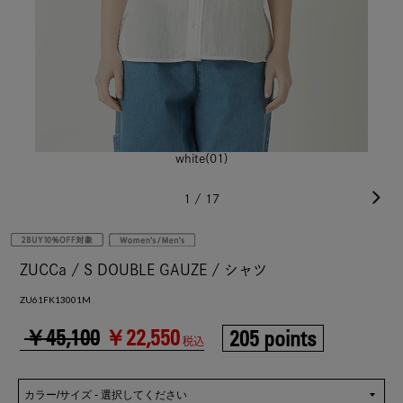
white(01)
1
/
17
ZUCCa / S DOUBLE GAUZE / シャツ
ZU61FK13001M
￥45,100
￥22,550
205 points
税込