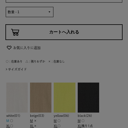
お気に入りに追加
○ : 在庫あり △ : 残りわずか × : 在庫なし
サイズガイド
white(01)
beige(03)
yellow(06)
black(26)
M
○
M
×
M
○
M
○
XL
○
XL
×
XL
○
XL
残り1点