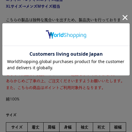
XLサイズ→メンズMサイズ相当
こちらの製品は独特な風合いを出すため、製品洗いを行っておりま
す。1点ごとにサイズや風合い等、特徴が異なりますのでご了承くだ
さい。ご家庭で手洗い可能です。
中国製
※商品のカラーは、商品単体の画像をご参照ください。
こちらの商品は、交換・キャンセル・返品を承っておりません。
あらかじめご了承の上、ご注文くださいますようお願いいたします。
また、こちらの商品はポイントご利用対象外となります。
綿100%
サイズ
サイズ
着丈
肩幅
身幅
袖丈
裄丈
裾幅