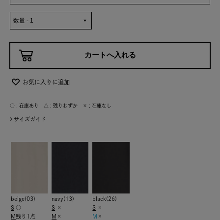
お気に入りに追加
○ : 在庫あり △ : 残りわずか × : 在庫なし
サイズガイド
beige(03)
navy(13)
black(26)
S
○
S
×
S
×
M
残り1点
M
×
M
×