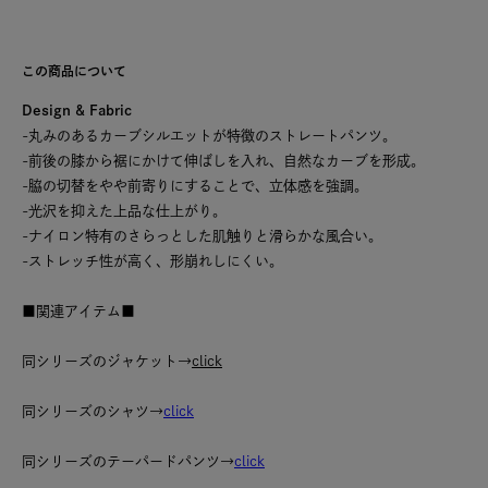
この商品について
Design & Fabric
-丸みのあるカーブシルエットが特徴のストレートパンツ。
-前後の膝から裾にかけて伸ばしを入れ、自然なカーブを形成。
-脇の切替をやや前寄りにすることで、立体感を強調。
-光沢を抑えた上品な仕上がり。
-ナイロン特有のさらっとした肌触りと滑らかな風合い。
-ストレッチ性が高く、形崩れしにくい。
■関連アイテム■
同シリーズのジャケット→
click
同シリーズのシャツ→
click
同シリーズのテーパードパンツ→
click