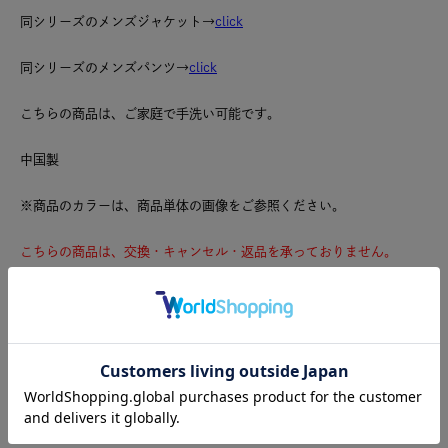
同シリーズのメンズジャケット→
click
同シリーズのメンズパンツ→
click
こちらの商品は、ご家庭で手洗い可能です。
中国製
※商品のカラーは、商品単体の画像をご参照ください。
こちらの商品は、交換・キャンセル・返品を承っておりません。
あらかじめご了承の上、ご注文くださいますようお願いいたします。
また、こちらの商品はポイントご利用対象外となります。
こちらは2026年春夏シーズンより前に展開した商品です。その為、
商品ページに掲載している色、サイズの中には現在は発売していない
ものがございます。
ナイロン79% ポリウレタン21%