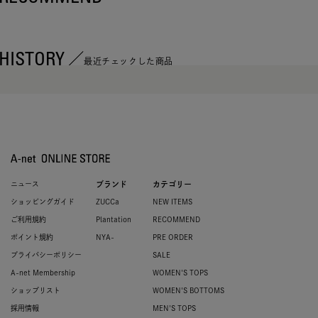
HISTORY
最近チェックした商品
ニュース
ブランド
カテゴリー
ショッピングガイド
ZUCCa
NEW ITEMS
ご利用規約
Plantation
RECOMMEND
ポイント規約
NYA-
PRE ORDER
プライバシーポリシー
SALE
A-net Membership
WOMEN'S TOPS
ショップリスト
WOMEN'S BOTTOMS
採用情報
MEN'S TOPS