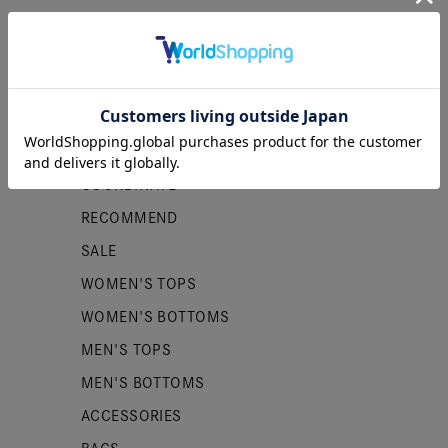
カテゴリー
NEW ITEMS
PRE ORDER
COORDINATE
RECOMMEND
SALE
WOMEN'S TOPS
WOMEN'S BOTTOMS
MEN'S TOPS
MEN'S BOTTOMS
ACCESSORIES