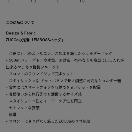
F
○
F
○
F
○
F
○
この商品について
Design & Fabric
ZUCCaの定番「EMBOSSバッグ」
- 合皮にシボのようなエンボス加工を施したショルダーバッグ
- 500mlペットボトルや水筒、お財布、携帯などを簡単に出し入れが
出来るマチあり縦長シルエット
- フロントのラウンドジップ式ポケット
- スタイリッシュな ドットボタンで長さ調整が可能なショルダー紐
- 背面にはスマートフォンを収納できるポケットを配置
- 普段使いから旅行先でも活躍するサイズ感
- スタイリッシュ性とイージーケア性を両立
- セミマットな質感
- 軽量
- フロントにさりげなく施したZUCCaのロゴ刺繍