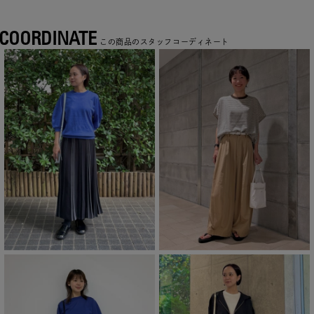
COORDINATE
この商品のスタッフコーディネート