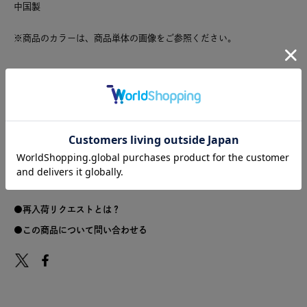
中国製
※商品のカラーは、商品単体の画像をご参照ください。
合成皮革
サイズ
サイズ
タテ
ヨコ
マチ
ショルダー
重さ(g)
F
22
16
8
97～121
221
再入荷リクエストとは？
この商品について問い合わせる