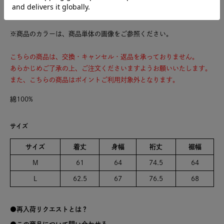
日本製
※商品のカラーは、商品単体の画像をご参照ください。
こちらの商品は、交換・キャンセル・返品を承っておりません。
あらかじめご了承の上、ご注文くださいますようお願いいたします。
また、こちらの商品はポイントご利用対象外となります。
綿100%
サイズ
サイズ
着丈
身幅
裄丈
裾幅
M
61
64
74.5
64
L
62.5
67
76.5
68
再入荷リクエストとは？