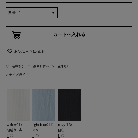
お気に入りに追加
○ : 在庫あり △ : 残りわずか × : 在庫なし
サイズガイド
white(01)
light blue(11)
navy(13)
M
残り1点
M
×
M
○
L
○
L
○
L
○