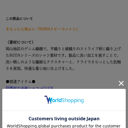
この商品について
さらっと心地よい「BIZENドビーコットン」
〈素材について〉
岡山地区のデニム織機で、平織りと綾織りのストライプ柄に織り上げ
たBIZENシリーズのシャツ素材です。製品に洗い加工を施すことで、
洗い晒しのような繊細なテクスチャーと、ドライでさらっとした肌触
りを実現。快適な着心地に仕上げました。
●関連アイテム●
同素材の半袖シャツ→
CLICK
同素材のワンピース→
CLICK
こちらの製品は独特な風合いを出すため、製品染めを行っておりま
す。1点ごとにサイズや風合い等、特徴が異なりますのでご了承くだ
さい。ご家庭で手洗い可能です。