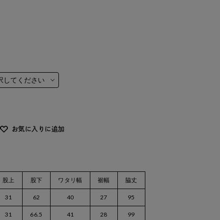
お気に入りに追加
股上
股下
ワタリ幅
裾幅
脇丈
31
62
40
27
95
31
66.5
41
28
99