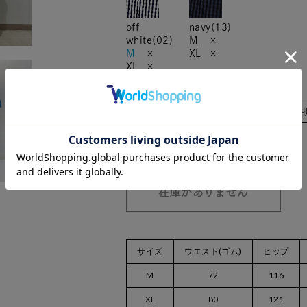
off
navy(13)
white(02)
M
×
M
×
XL
×
XL
×
カラー/サイズ
数量：
在庫がありません
サイズ
ウエスト(ゴム)
ヒップ
M
72
116
XL
80
121