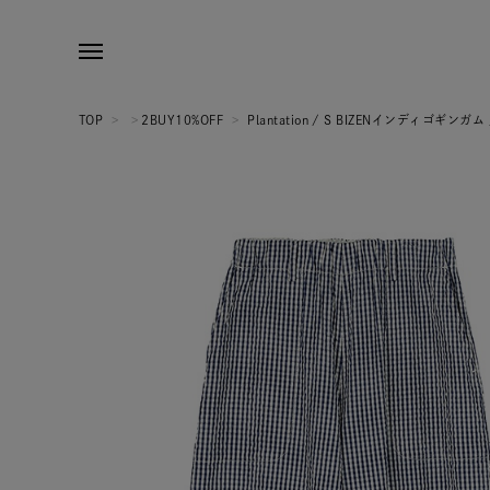
TOP
>
>
2BUY10%OFF
>
Plantation / S BIZENインディゴギンガム