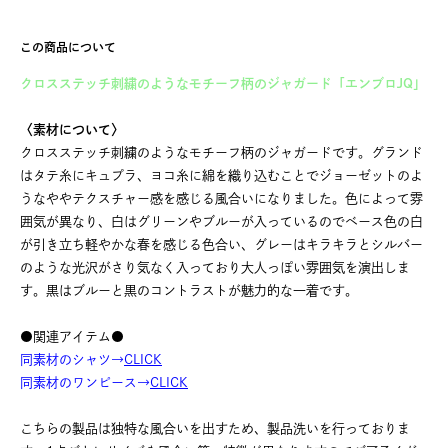
この商品について
クロスステッチ刺繍のようなモチーフ柄のジャガード「エンブロJQ」
〈素材について〉
クロスステッチ刺繍のようなモチーフ柄のジャガードです。グランド
はタテ糸にキュプラ、ヨコ糸に綿を織り込むことでジョーゼットのよ
うなややテクスチャー感を感じる風合いになりました。色によって雰
囲気が異なり、白はグリーンやブルーが入っているのでベース色の白
が引き立ち軽やかな春を感じる色合い、グレーはキラキラとシルバー
のような光沢がさり気なく入っており大人っぽい雰囲気を演出しま
す。黒はブルーと黒のコントラストが魅力的な一着です。
●関連アイテム●
同素材のシャツ→
CLICK
同素材のワンピース→
CLICK
こちらの製品は独特な風合いを出すため、製品洗いを行っておりま