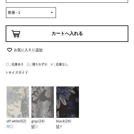
お気に入りに追加
○ : 在庫あり △ : 残りわずか × : 在庫なし
サイズガイド
off white(02)
gray(24)
black(26)
M
○
M
○
M
×