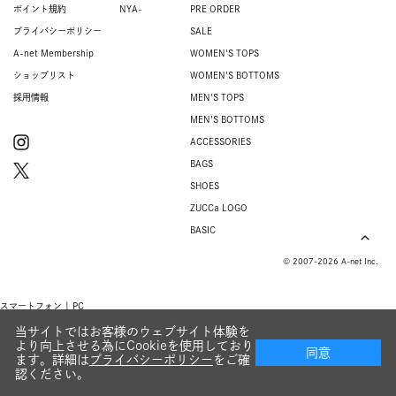
ポイント規約
NYA-
PRE ORDER
プライバシーポリシー
SALE
A-net Membership
WOMEN'S TOPS
ショップリスト
WOMEN'S BOTTOMS
採用情報
MEN'S TOPS
MEN'S BOTTOMS
ACCESSORIES
BAGS
SHOES
ZUCCa LOGO
BASIC
© 2007-2026 A-net Inc.
スマートフォン |
PC
当サイトではお客様のウェブサイト体験を
より向上させる為にCookieを使用しており
同意
ます。詳細は
プライバシーポリシー
をご確
認ください。