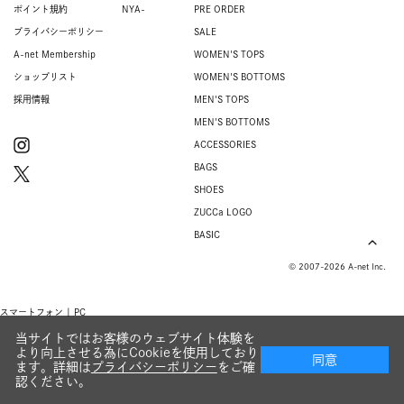
ポイント規約
NYA-
PRE ORDER
プライバシーポリシー
SALE
A-net Membership
WOMEN'S TOPS
ショップリスト
WOMEN'S BOTTOMS
採用情報
MEN'S TOPS
MEN'S BOTTOMS
ACCESSORIES
BAGS
SHOES
ZUCCa LOGO
BASIC
© 2007-2026 A-net Inc.
スマートフォン |
PC
当サイトではお客様のウェブサイト体験を
より向上させる為にCookieを使用しており
同意
ます。詳細は
プライバシーポリシー
をご確
認ください。