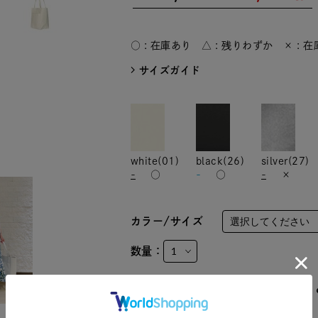
○ : 在庫あり △ : 残りわずか × : 
サイズガイド
white(01)
black(26)
silver(27)
-
○
-
○
-
×
カラー/サイズ
数量：