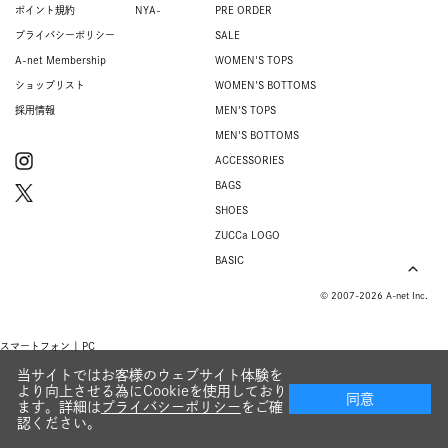
ポイント規約
NYA-
PRE ORDER
プライバシーポリシー
SALE
A-net Membership
WOMEN'S TOPS
ショップリスト
WOMEN'S BOTTOMS
採用情報
MEN'S TOPS
MEN'S BOTTOMS
ACCESSORIES
BAGS
SHOES
ZUCCa LOGO
BASIC
© 2007-2026 A-net Inc.
スマートフォン |
PC
当サイトではお客様のウェブサイト体験を
より向上させる為にCookieを使用しており
同意
ます。詳細は
プライバシーポリシー
をご確
認ください。