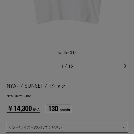
white(01)
1
/
15
NYA- / SUNSET / Tシャツ
NY61JK7910102
￥14,300
130
points
税込