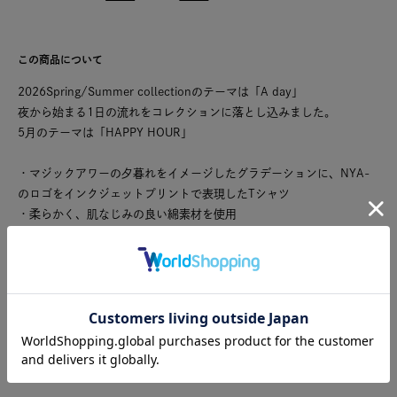
この商品について
2026Spring/Summer collectionのテーマは「A day」
夜から始まる1日の流れをコレクションに落とし込みました。
5月のテーマは「HAPPY HOUR」
・マジックアワーの夕暮れをイメージしたグラデーションに、NYA-
のロゴをインクジェットプリントで表現したTシャツ
・柔らかく、肌なじみの良い綿素材を使用
・コンパクトに着こなせる0サイズを加えた、ユニセックスの2サイズ
展開です。
こちらの製品は独特な風合いを出すため、製品洗いを行っておりま
す。1点ごとにサイズや風合い等、特徴が異なりますのでご了承くだ
さい。ご家庭で手洗い可能です。
日本製