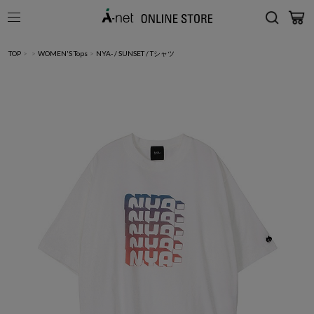
TOP
>
>
WOMEN'S Tops
>
NYA- / SUNSET / Tシャツ