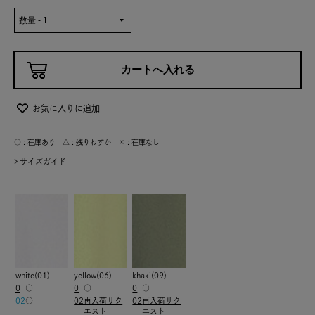
お気に入りに追加
○ : 在庫あり △ : 残りわずか × : 在庫なし
サイズガイド
white(01)
yellow(06)
khaki(09)
0
○
0
○
0
○
02
○
02
再入荷リク
02
再入荷リク
エスト
エスト