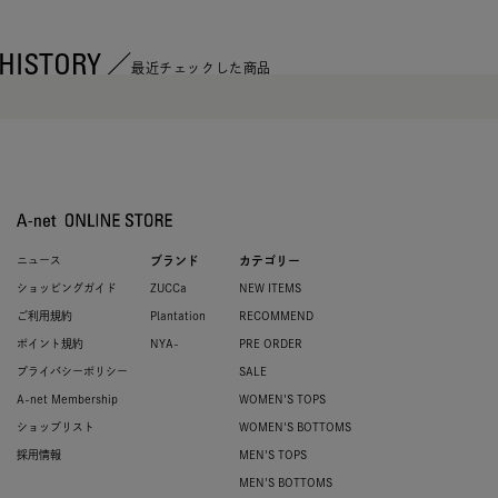
HISTORY
最近チェックした商品
ニュース
ブランド
カテゴリー
ショッピングガイド
ZUCCa
NEW ITEMS
ご利用規約
Plantation
RECOMMEND
ポイント規約
NYA-
PRE ORDER
プライバシーポリシー
SALE
A-net Membership
WOMEN'S TOPS
ショップリスト
WOMEN'S BOTTOMS
採用情報
MEN'S TOPS
MEN'S BOTTOMS