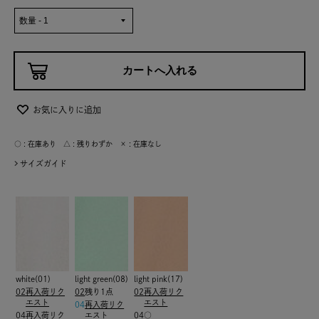
お気に入りに追加
○ : 在庫あり △ : 残りわずか × : 在庫なし
サイズガイド
white(01)
light green(08)
light pink(17)
02
再入荷リク
02
残り1点
02
再入荷リク
エスト
エスト
04
再入荷リク
04
再入荷リク
エスト
04
○