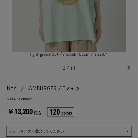
light green(08) / model:165cm / size:04
2
/
14
NYA- / HAMBURGER / Tシャツ
NY61JK6910804
￥13,200
120
points
税込