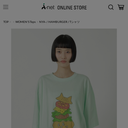
TOP
>
>
WOMEN'S Tops
>
NYA- / HAMBURGER / Tシャツ