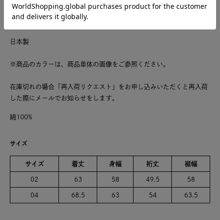
す。1点ごとにサイズや風合い等、特徴が異なりますのでご了承くだ
さい。ご家庭で手洗い可能です。
日本製
※商品のカラーは、商品単体の画像をご参照ください。
在庫切れの場合「再入荷リクエスト」をお申し込みいただくと再入荷
した際にメールでお知らせをします。
綿100%
サイズ
サイズ
着丈
身幅
裄丈
裾幅
02
63
58
49.5
58
04
68.5
63
54
63.5