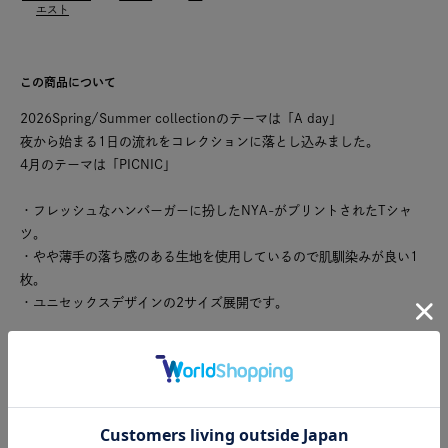
エスト
この商品について
2026Spring/Summer collectionのテーマは「A day」
夜から始まる1日の流れをコレクションに落とし込みました。
4月のテーマは「PICNIC」
・フレッシュなハンバーガーに扮したNYA-がプリントされたTシャ
ツ。
・やや薄手の落ち感のある生地を使用しているので肌馴染みが良い1
枚。
・ユニセックスデザインの2サイズ展開です。
■関連アイテム■
トートバッグはこちら→
CLICK
こちらの製品は独特な風合いを出すため、製品洗いを行っておりま